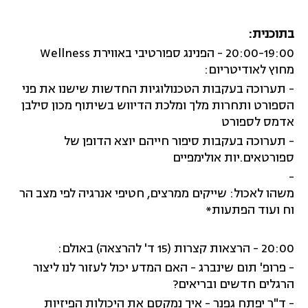
בתוכנית:
20:00-19:00 - הפנינג ספורטיבי באווירת Wellness
מחוץ לאודיטריום:
- תערוכה בעקבות הטכנולוגיות החדשות שישנו את פני
הספורט ו
תחרות מלך ומלכת הדיווש
בשיתוף מכון סילבן
אדמס לספורט
- תערוכה בעקבות סיפור חייהם יוצא הדופן של
ספורטאים.יות אולימפיים
-
משהו לאכול: שייקים ממרצים, חטיפי אנרגיה לפי מצב הר
וח ועוד הפתעות*
20:00 - הרצאות קצרות (15 ד' להרצאה) באולם:
- פרופ' תום שינברג - האם המדע יכול לעזור לנו ליצור
הרגלים חדשים ובריאים?
- ד"ר יפתח גפנר
- איך נמקסם את היכולות הפיזיות