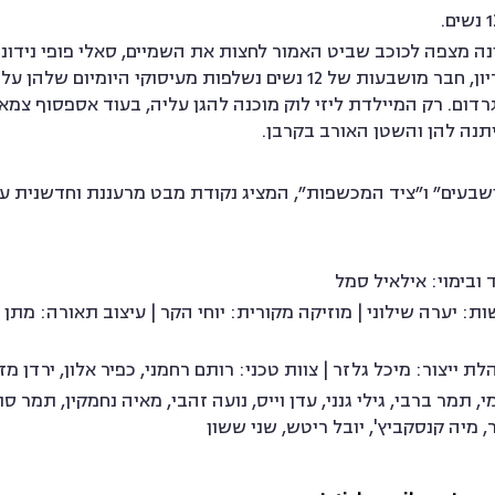
 של 1759, כשכל המדינה מצפה לכוכב שביט האמור לחצות את השמיים, סאלי פופי נ
שביצעה. לאחר שהיא טוענת שהיא בהריון, חבר מושבעות של 12 נשים נשלפות מעי
ום. רק המיילדת ליזי לוק מוכנה להגן עליה, בעוד אספסוף צמא
יתנה להן והשטן האורב בקרבן.
בריטי חדש המהדהד את ״12 המושבעים״ ו״ציד המכשפות״, המציג נקודת מבט מרעננת וח
 ובימוי: אילאיל סמל
ת: יערה שילוני | מוזיקה מקורית: יוחי הקר | עיצוב תאורה: מתן 
ת ייצור: מיכל גלזר | צוות טכני: רותם רחמני, כפיר אלון, ירדן מז
מר ברבי, גילי גנני, עדן וייס, נועה זהבי, מאיה נחמקין, תמר סולו
יר, מיה קנסקביץ', יובל ריטש, שני ששון