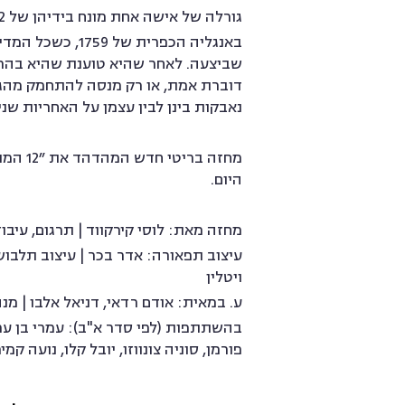
גורלה של אישה אחת מונח בידיהן של 12 נשים.
באנגליה הכפרית
דוברת אמת, או רק מנסה להתחמק מהגרד
נאבקות בינן לבין עצמן על האחריות שנ
מחזה 
היום.
מחזה מאת: לוסי קירקווד | תרגום, עיבוד
עיצוב תפאורה: אדר בכר | עיצוב תלבושו
ויטלין
ע. במאית: אודם רדאי, דניאל אלבו | מנהל
בהשתתפות (לפי סדר א"ב): עמרי בן עמי, ת
פורמן, סוניה צונווזו, יובל קלו, נועה קמ