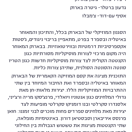
גדעון ברטלר- גיטרה בארוק
אסיף עם-דוד- צ׳מבלו
הסגנון המוזיקלי של הבארוק בכלל, והתיכון והמאוחר
באיטליה ובספרד בפרט, מתאפיין בריבוי ניגודים, ג׳סטות
אקספרסיביות דרמטיות ובווירטואוזיות. בבארוק המאוחר
היה מקום מרכזי לצורות מוסיקליות מסורתיות כגון
הקנטטה הקולית לצד צורות מוסיקליות חדשות כגון הטריו
סונטה והסונטה הסולנית, שתיהן צורות כליות.
התוכנית מציגה את קסם המוזיקה הקאמרית של הבארוק
המאוחר באיטליה ובספרד ואת החיבור המיוחד בין שתי
ההתרבויות המוזיקליות הללו. יצירות מלאות-חן מאת
גדולי המלחינים כגון אנטוניו ויואלדי, פרנצ׳סקו מריה ורצ׳יני,
אלסנדרו סקרלטי ובנו דומניקו סקרלטי מופיעות לצד
יצירות מאת מלחינים ספרדים פחות מוכרים לבני זמננו: חואן
פרנסס איריבארן וסבסטיאן דורון. באינטימיות מופלאה,
שתי הקנטטות מציגות את טשטוש הגבולות בין החילוני