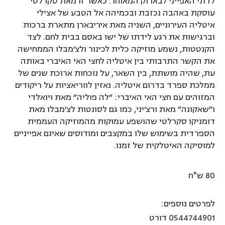
לדתי האפייני לבארוק המאוחר. כאשר זו מאת סקרלטי
עוסקת באהבה נכזבת ובכמיהה אל הטבע של אצילי
איטליה העירוניים, השניה מאת איריבארן מתארת ברכות
וברגישות את רגע לידתו של ישו באסם בבית לחם. לצד
הקנטטות, נשמע מוזיקה כלית לכינור ולצ׳מבלו הממחישה
את הקשר התרבותי בין איטליה לחצי האי האיברי באותה
עת, שהיה מושתת, בין השאר, על נוכחות ארוכת שנים של
ממלכת ספרד בדרום איטליה. נאזין לווריאציות על ריקודים
המזוהים עם חצי האי האיברי: ״לה פוליה״ מאת ויואלדי
ו״שאקונה״ מאת ורצ׳יני, כמו גם לסונטות לצ׳מבלו מאת
דומניקו סקרלטי שהושפע עמוקות מהמוזיקה העממית
הספרדית בשימוש שלו במקצבים ומודוסים שאינם אפייניים
למוסיקה האיטלקית של זמנו.
80 ש"ח
לפרטים נוספים:
0544744901 דורט