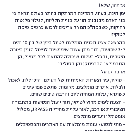
אז זהו, שלא!
יפן הינה, בעיני, המדינה המרתקת ביותר בעולם ונראה כי
בני האדם מבזבזים הון על בניית חלליות, לגילוי פלנטות
רחוקות, כשבסה"כ הם רק צריכים לרכוש כרטיס טיסה
לטוקיו!
בהרצאה אציג תכנית מומלצת לטיול ביפן של בין 10 ימים
ל-3 שבועות, תוך מתן עצות שימושיות לניצול הזמן בצורה
מיטבית, והכל- בעלות שיכולה להתאים לכל מטייל, הן
התרמילאי ההרפתקן והן הסולידי.
אדבר גם על:
- טוקיו, עיר האורות האמיתית של העולם: היכן ללון, לאכול
ולבלות, אתרים מומלצים, מקומות שתשפשפו עיניים
כשתראו, עלות המחיה ליום והרבה טיפים שווים.
- הצעה לימים מחוץ לטוקיו, תוך ייעול הנסיעות בתחבורה
הציבורית או רכב, לאור עליית מחירי ה JRPASS, מסלול
אופטימלי ויעדים מומלצים.
- מתי לנסוע? עונות מומלצות עם האתרים והפסטיבלים