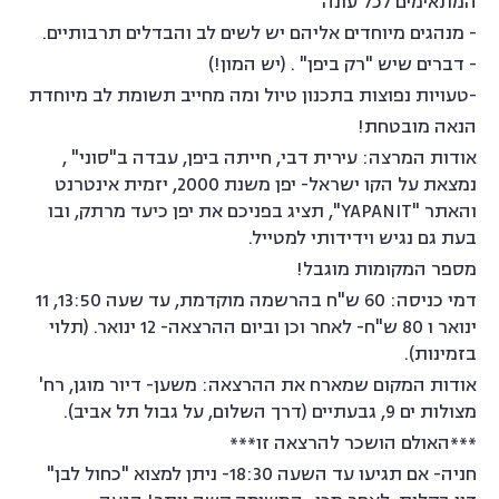
המתאימים לכל עונה
- מנהגים מיוחדים אליהם יש לשים לב והבדלים תרבותיים.
- דברים שיש "רק ביפן" . (יש המון!)
-טעויות נפוצות בתכנון טיול ומה מחייב תשומת לב מיוחדת
הנאה מובטחת!
אודות המרצה: עירית דבי, חייתה ביפן, עבדה ב"סוני" ,
נמצאת על הקו ישראל- יפן משנת 2000, יזמית אינטרנט
והאתר "YAPANIT", תציג בפניכם את יפן כיעד מרתק, ובו
בעת גם נגיש וידידותי למטייל.
מספר המקומות מוגבל!
דמי כניסה: 60 ש"ח בהרשמה מוקדמת, עד שעה 13:50, 11
ינואר ו 80 ש"ח- לאחר וכן וביום ההרצאה- 12 ינואר. (תלוי
בזמינות).
אודות המקום שמארח את ההרצאה: משען- דיור מוגן, רח'
מצולות ים 9, גבעתיים (דרך השלום, על גבול תל אביב).
***האולם הושכר להרצאה זו***
חניה- אם תגיעו עד השעה 18:30- ניתן למצוא "כחול לבן"