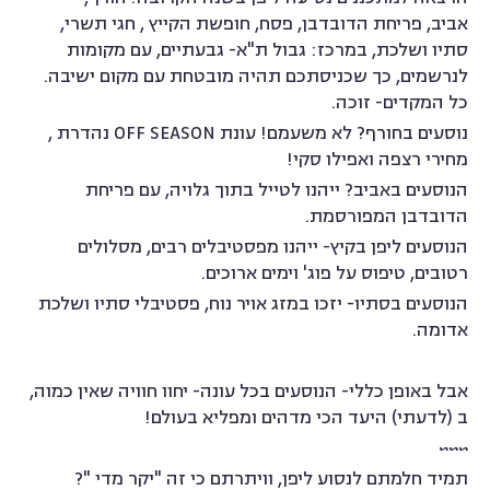
אביב, פריחת הדובדבן, פסח, חופשת הקייץ , חגי תשרי,
סתיו ושלכת, במרכז: גבול ת"א- גבעתיים, עם מקומות
לנרשמים, כך שכניסתכם תהיה מובטחת עם מקום ישיבה.
כל המקדים- זוכה.
נוסעים בחורף? לא משעמם! עונת OFF SEASON נהדרת ,
מחירי רצפה ואפילו סקי!
הנוסעים באביב? ייהנו לטייל בתוך גלויה, עם פריחת
הדובדבן המפורסמת.
הנוסעים ליפן בקיץ- ייהנו מפסטיבלים רבים, מסלולים
רטובים, טיפוס על פוג' וימים ארוכים.
הנוסעים בסתיו- יזכו במזג אויר נוח, פסטיבלי סתיו ושלכת
אדומה.
אבל באופן כללי- הנוסעים בכל עונה- יחוו חוויה שאין כמוה,
ב (לדעתי) היעד הכי מדהים ומפליא בעולם!
~~~
תמיד חלמתם לנסוע ליפן, וויתרתם כי זה "יקר מדי "?