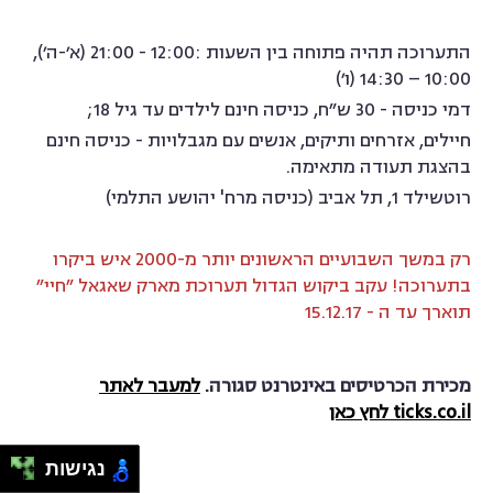
התערוכה תהיה פתוחה בין השעות :12:00 - 21:00 (א׳-ה׳),
10:00 – 14:30 (ו׳)
דמי כניסה - 30 ש״ח,
כניסה חינם לילדים עד גיל 18;
חיילים, אזרחים ותיקים, אנשים עם מגבלויות - כניסה חינם
בהצגת תעודה מתאימה.
רוטשילד 1, תל אביב (כניסה מרח' יהושע התלמי)
רק במשך השבועיים הראשונים יותר מ-2000 איש ביקרו
בתערוכה! עקב ביקוש הגדול תערוכת מארק שאגאל ״חיי״
תוארך עד ה - 15.12.17
מכירת הכרטיסים באינטרנט סגורה.
למעבר לאתר
ticks.co.il לחץ כאן
נגישות