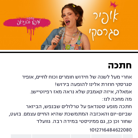
מרכז אירוח פרינג' בית מזיא
חתכה
אחרי מעל לשנה של חידוש חומרים וכוח לחיים, אופיר
סגרסקי חוזרת אלינו להופעה בירוש!
אמאלה, איזה קאמבק שלא נראה מאז רפיוטיישן.
מה מחכה לנו:
חתכה מופע סטנדאפ על טרלולים שבנפש, הביזאר
שביום-יום והאכזבה המתמשכת שהיא החיים עצמם. בועט,
שחור וכן כן, גם פמיניסטי במידה רבה. גוועלד
1012716484622080